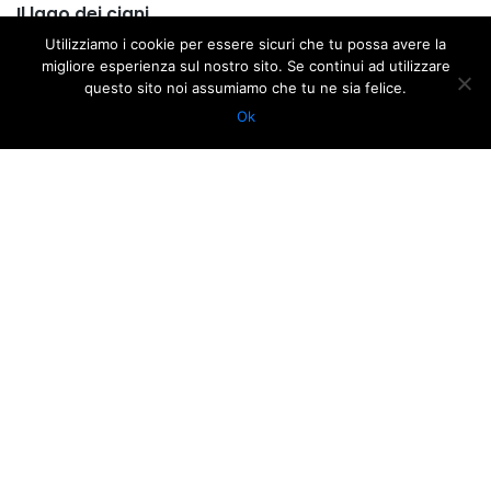
Il lago dei cigni
Utilizziamo i cookie per essere sicuri che tu possa avere la
RAVENNA FESTIVAL, STAGIONE D’OPERA E DANZA, TRILOGIA
migliore esperienza sul nostro sito. Se continui ad utilizzare
questo sito noi assumiamo che tu ne sia felice.
D'AUTUNNO
Ok
DANZA
2 OCTOBER 2014
ORE 20:30
3 OCTOBER 2014
ORE 20:30
7 OCTOBER 2014
ORE 20:30
TEATRO ALIGHIERI
3 H 10'
GOOGLE