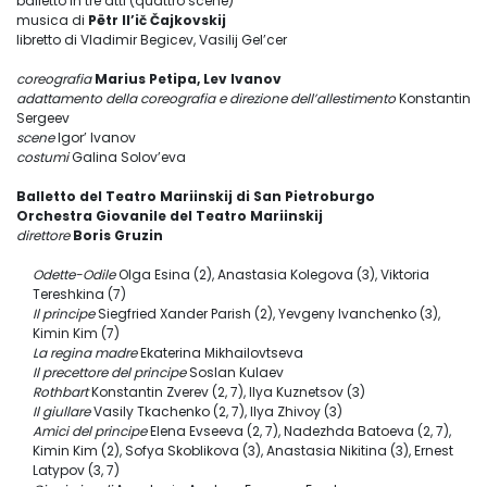
balletto in tre atti (quattro scene)
musica di
Pëtr Il’ič Čajkovskij
libretto di Vladimir Begicev, Vasilij Gel’cer
coreografia
Marius Petipa, Lev Ivanov
adattamento della coreografia e direzione dell’allestimento
Konstantin
Sergeev
scene
Igor’ Ivanov
costumi
Galina Solov’eva
Balletto del Teatro Mariinskij di San Pietroburgo
Orchestra Giovanile del Teatro Mariinskij
direttore
Boris Gruzin
Odette-Odile
Olga Esina (2), Anastasia Kolegova (3), Viktoria
Tereshkina (7)
Il principe
Siegfried Xander Parish (2), Yevgeny Ivanchenko (3),
Kimin Kim (7)
La regina madre
Ekaterina Mikhailovtseva
Il precettore del principe
Soslan Kulaev
Rothbart
Konstantin Zverev (2, 7), Ilya Kuznetsov (3)
Il giullare
Vasily Tkachenko (2, 7), Ilya Zhivoy (3)
Amici del principe
Elena Evseeva (2, 7), Nadezhda Batoeva (2, 7),
Kimin Kim (2), Sofya Skoblikova (3), Anastasia Nikitina (3), Ernest
Latypov (3, 7)