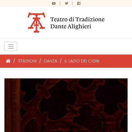
|
|
/
STAGIONI
/
DANZA
/
IL LAGO DEI CIGNI