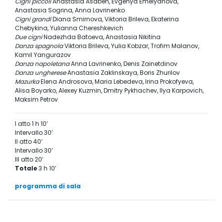
Cigni piccoli
Anastasia Asaben, Evgenya Emelyanova,
Anastasia Sogrina, Anna Lavrinenko
Cigni grandi
Diana Smirnova, Viktoria Brileva, Ekaterina
Chebykina, Yulianna Chereshkevich
Due cigni
Nadezhda Batoeva, Anastasia Nikitina
Danza spagnola
Viktoria Brileva, Yulia Kobzar, Trofim Malanov,
Kamil Yangurazov
Danza napoletana
Anna Lavrinenko, Denis Zainetdinov
Danza ungherese
Anastasia Zaklinskaya, Boris Zhurilov
Mazurka
Elena Androsova, Maria Lebedeva, Irina Prokofyeva,
Alisa Boyarko, Alexey Kuzmin, Dmitry Pykhachev, Ilya Karpovich,
Maksim Petrov
I atto 1 h 10’
Intervallo 30’
II atto 40’
Intervallo 30’
III atto 20’
Totale
3 h 10′
programma di sala