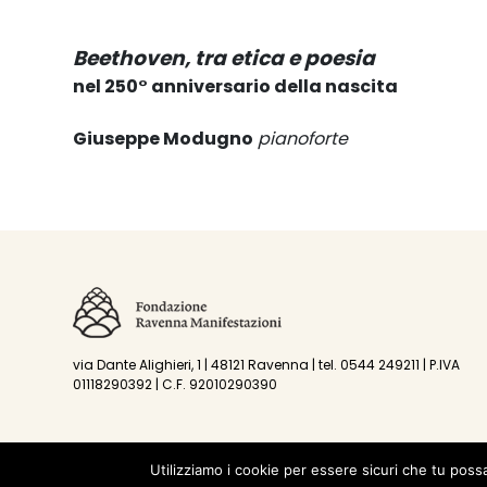
Beethoven, tra etica e poesia
nel 250° anniversario della nascita
Giuseppe Modugno
pianoforte
via Dante Alighieri, 1 | 48121 Ravenna | tel. 0544 249211 | P.IVA
01118290392 | C.F. 92010290390
Utilizziamo i cookie per essere sicuri che tu poss