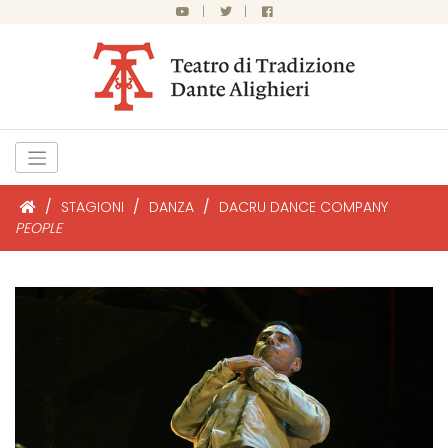
|
|
/
STAGIONI
/
DANZA
/
DACRU DANCE COMPANY
PEOPLE