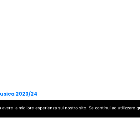
Musica 2023/24
a avere la migliore esperienza sul nostro sito. Se continui ad utilizzare 