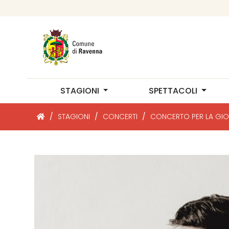
STAGIONI
SPETTACOLI
/
STAGIONI
/
CONCERTI
/
CONCERTO PER LA GIO