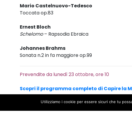
Mario Castelnuovo-Tedesco
Toccata op.83
Ernest Bloch
Schelomo
– Rapsodia Ebraica
Johannes Brahms
Sonata n.2 in fa maggiore op.99
Prevendite da lunedì 23 ottobre, ore 10
Scopri il programma completo di Capire la 
Utilizziamo i cookie per essere sicuri che tu poss