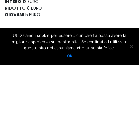
INTERO
12 EURO
RIDOTTO
8 EURO
GIOVANI
5 EURO
GOOGLE
APPLE ICAL
Utilizziamo i cookie per essere sicuri che tu possa avere la
CALENDAR
migliore esperienza sul nostro sito. Se continui ad utilizzare
questo sito noi assumiamo che tu ne sia felice.
Ok
via Dante Alighieri, 1 | 48121 Ravenna | tel. 0544 249211 | P.IVA
01118290392 | C.F. 92010290390
via Mariani, 2 | 48121 Ravenna | tel. 0544 249244 | e-mail:
info@teatroalighieri.org