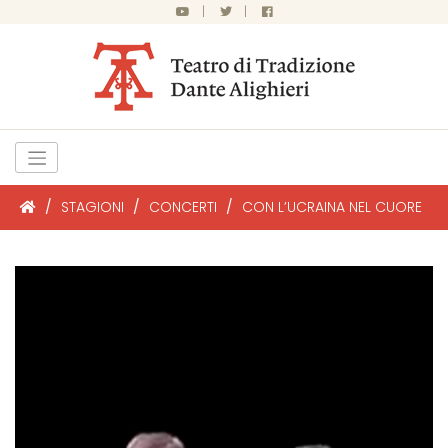
|
|
/
STAGIONI
/
CONCERTI
/
CON L’UCRAINA NEL CUORE