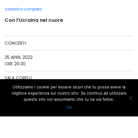
Volantino completo
Con l’Ucraina nel cuore
CONCERTI
25 APRIL 2022
ORE 20:30
SALA CORELLI
Utilizziamo i cookie per essere sicuri che tu possa avere la
INGRESSO LIBERO
migliore esperienza sul nostro sito. Se continui ad utilizzare
questo sito noi assumiamo che tu ne sia felice.
Ok
GOOGLE
APPLE ICAL
CALENDAR