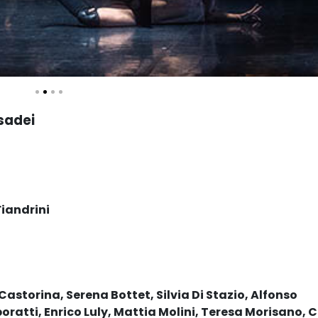
sadei
Fiandrini
astorina, Serena Bottet, Silvia Di Stazio, Alfonso
tti, Enrico Luly, Mattia Molini, Teresa Morisano, C