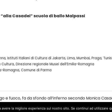
 “alla Casadei” scuola di ballo Malpassi
 Istituti Italiani di Cultura di Jakarta, Lima, Mumbai, Praga, Tunisi
 Cultura, Direzione regionale Musei dell’Emilia-Romagna
milia-Romagna, Comune di Parma
ngo e fuoco, fa da sfondo all’inferno secondo Monica Casa
se si confronta con alcune terzine della prima Cantica d
a avere la migliore esperienza sul nostro sito. Se continui ad utilizzare 
o.
Inferno – La Terra del Fuoco
diventa così un’esplorazion