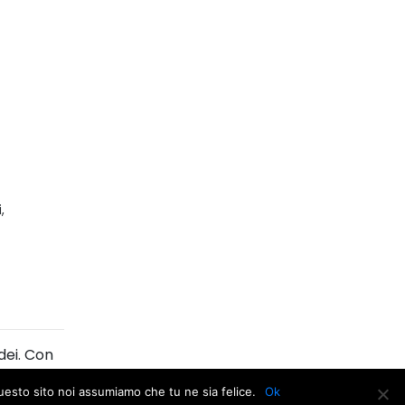
,
dei. Con
i Dante
questo sito noi assumiamo che tu ne sia felice.
Ok
e ardita