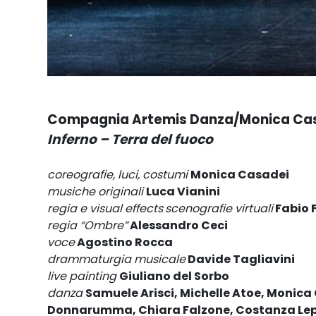
Compagnia Artemis Danza/Monica Ca
Inferno – Terra del fuoco
coreografie, luci, costumi
Monica Casadei
musiche originali
Luca Vianini
regia e visual effects
scenografie virtuali
Fabio 
regia “Ombre”
Alessandro Ceci
voce
Agostino Rocca
drammaturgia musicale
Davide Tagliavini
live painting
Giuliano del Sorbo
danza
Samuele Arisci, Michelle Atoe, Monica C
Donnarumma, Chiara Falzone, Costanza Lepora