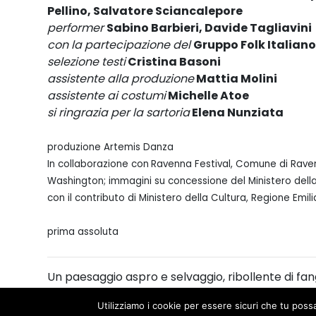
Pellino, Salvatore Sciancalepore
performer
Sabino Barbieri, Davide Tagliavini
con la partecipazione del
Gruppo Folk Italiano
selezione testi
Cristina Basoni
assistente alla produzione
Mattia Molini
assistente ai costumi
Michelle Atoe
si ringrazia per la sartoria
Elena Nunziata
produzione Artemis Danza
In collaborazione con
Ravenna Festival, Comune di Ravenna,
Washington; immagini su concessione del Ministero della
con il contributo di Ministero della Cultura, Regione E
prima assoluta
Un paesaggio aspro e selvaggio, ribollente di fa
la sua compagnia Artemis, la coreografa ferrare
Utilizziamo i cookie per essere sicuri che tu poss
creando un’opera allegorica, tra sacro e profan