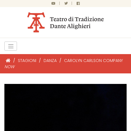
|
|
/
STAGIONI
/
DANZA
/
CAROLYN CARLSON COMPANY
NOW