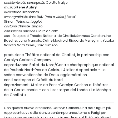
assistente alla coreografia
Colette Malye
musica
René Aubry
luci
Patrice Besombes
scenografia
Maxime Ruiz
(foto e video)
, Benoît
Simon
(fotomontaggio)
costumi
Chrystel Zingiro
consulenza artistica
Claire de Zorzi
con
l’équipe del Théâtre National de Chaillot
danzatori
Constantine
Baecher, Juha Marsalo, Céline Maufroid, Riccardo Meneghini, Yutaka
Nakata, Sara Orselli, Sara Simeoni
produzione Théâtre national de Chaillot, in partnership con
Carolyn Carlson Company
coproduzione Ballet du Nord/Centre chorégraphique national
de Roubaix Nord-Pas de Calais, L’Atelier à spectacle – La
scène conventionnée de Dreux agglomération
con il sostegno di Crédit du Nord
ringraziamenti Atelier de Paris-Carolyn Carlson e Théâtres
de la Cartoucherie – con il sostegno del fondo « Le Manège
de Chaillot »
Con questa nuova creazione, Carolyn Carlson, una delle figure più
rappresentative della danza contemporanea, torna a Parigi per
inaugurare un periodo di due anni in residenza al Théâtre National