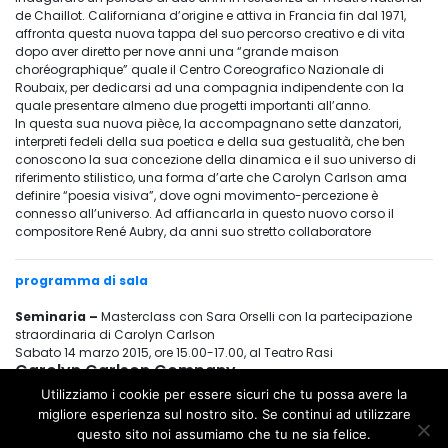
de Chaillot. Californiana d’origine e attiva in Francia fin dal 1971,
affronta questa nuova tappa del suo percorso creativo e di vita
dopo aver diretto per nove anni una “grande maison
choréographique” quale il Centro Coreografico Nazionale di
Roubaix, per dedicarsi ad una compagnia indipendente con la
quale presentare almeno due progetti importanti all’anno.
In questa sua nuova pièce, la accompagnano sette danzatori,
interpreti fedeli della sua poetica e della sua gestualità, che ben
conoscono la sua concezione della dinamica e il suo universo di
riferimento stilistico, una forma d’arte che Carolyn Carlson ama
definire “poesia visiva”, dove ogni movimento-percezione è
connesso all’universo. Ad affiancarla in questo nuovo corso il
compositore René Aubry, da anni suo stretto collaboratore
programma di sala
Seminaria –
Masterclass con Sara Orselli con la partecipazione
straordinaria di Carolyn Carlson
Sabato 14 marzo 2015, ore 15.00-17.00, al Teatro Rasi
Carolyn Carlson Company
Now
Utilizziamo i cookie per essere sicuri che tu possa avere la
migliore esperienza sul nostro sito. Se continui ad utilizzare
questo sito noi assumiamo che tu ne sia felice.
STAGIONE D’OPERA E DANZA