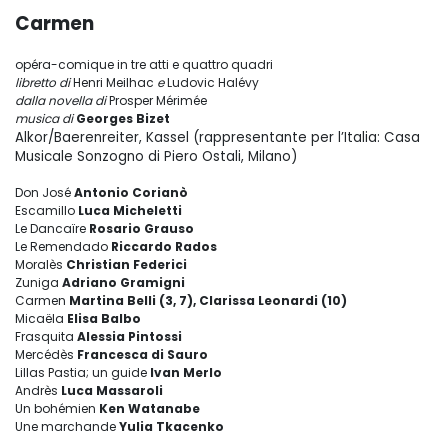
Carmen
opéra-comique in tre atti e quattro quadri
libretto di
Henri Meilhac
e
Ludovic Halévy
dalla novella
di
Prosper Mérimée
musica di
Georges Bizet
Alkor/Baerenreiter, Kassel (rappresentante per l’Italia: Casa
Musicale Sonzogno di Piero Ostali, Milano)
Don José
Antonio Corianò
Escamillo
Luca Micheletti
Le Dancaïre
Rosario Grauso
Le Remendado
Riccardo Rados
Moralès
Christian Federici
Zuniga
Adriano Gramigni
Carmen
Martina Belli (3, 7), Clarissa Leonardi (10)
Micaëla
Elisa Balbo
Frasquita
Alessia Pintossi
Mercédès
Francesca di Sauro
Lillas Pastia; un guide
Ivan Merlo
Andrès
Luca Massaroli
Un bohémien
Ken Watanabe
Une marchande
Yulia Tkacenko