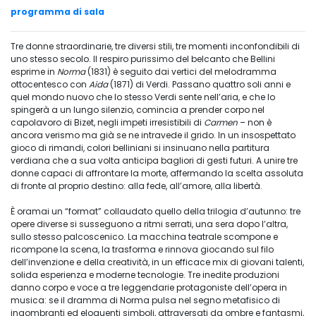
programma di sala
Tre donne straordinarie, tre diversi stili, tre momenti inconfondibili di
uno stesso secolo. Il respiro purissimo del belcanto che Bellini
esprime in
Norma
(1831) è seguito dai vertici del melodramma
ottocentesco con
Aida
(1871) di Verdi. Passano quattro soli anni e
quel mondo nuovo che lo stesso Verdi sente nell’aria, e che lo
spingerà a un lungo silenzio, comincia a prender corpo nel
capolavoro di Bizet, negli impeti irresistibili di
Carmen
– non è
ancora verismo ma già se ne intravede il grido. In un insospettato
gioco di rimandi, colori belliniani si insinuano nella partitura
verdiana che a sua volta anticipa bagliori di gesti futuri. A unire tre
donne capaci di affrontare la morte, affermando la scelta assoluta
di fronte al proprio destino: alla fede, all’amore, alla libertà.
È oramai un “format” collaudato quello della trilogia d’autunno: tre
opere diverse si susseguono a ritmi serrati, una sera dopo l’altra,
sullo stesso palcoscenico. La macchina teatrale scompone e
ricompone la scena, la trasforma e rinnova giocando sul filo
dell’invenzione e della creatività, in un efficace mix di giovani talenti,
solida esperienza e moderne tecnologie. Tre inedite produzioni
danno corpo e voce a tre leggendarie protagoniste dell’opera in
musica: se il dramma di Norma pulsa nel segno metafisico di
ingombranti ed eloquenti simboli, attraversati da ombre e fantasmi,