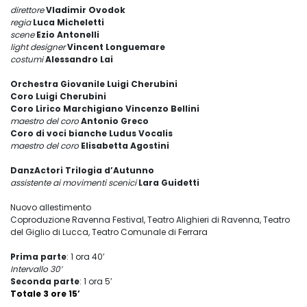
direttore
Vladimir Ovodok
regia
Luca Micheletti
scene
Ezio Antonelli
light designer
Vincent Longuemare
costumi
Alessandro Lai
Orchestra Giovanile Luigi Cherubini
Coro Luigi Cherubini
Coro Lirico Marchigiano Vincenzo Bellini
maestro del coro
Antonio Greco
Coro di voci bianche Ludus Vocalis
maestro del coro
Elisabetta Agostini
DanzActori Trilogia d’Autunno
assistente ai movimenti scenici
Lara Guidetti
Nuovo allestimento
Coproduzione Ravenna Festival, Teatro Alighieri di Ravenna, Teatro
del Giglio di Lucca, Teatro Comunale di Ferrara
Prima parte
: 1 ora 40’
Intervallo 30’
Seconda parte
: 1 ora 5’
Totale 3 ore 15’