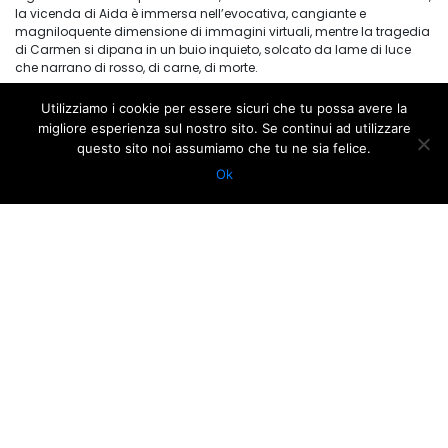
la vicenda di Aida è immersa nell’evocativa, cangiante e
magniloquente dimensione di immagini virtuali, mentre la tragedia
di Carmen si dipana in un buio inquieto, solcato da lame di luce
che narrano di rosso, di carne, di morte.
Utilizziamo i cookie per essere sicuri che tu possa avere la
Lunedì 28 ottobre, ore 15
– Recita riservata alle scuole
migliore esperienza sul nostro sito. Se continui ad utilizzare
questo sito noi assumiamo che tu ne sia felice.
IL LIBRETTO SUL TUO SMARTPHONE CON L’APP LYRI
Ok
1.
Scarica gratuitamente l’app
Lyri live
dall’
App Store
o da
Google
Play
2.
A teatro collegati alla rete gratuita
WiFi “Lyri”
3.
Avvia l’app Lyri e inserisci le seguenti credenziali:
username
: opera
password
: opera
Tutorial
lyri.it/tutorial
Servizio di assistenza
info@lyri.it
In occasione di tutte le recite della Trilogia d’Autunno, sarà
possibile ricevere supporto e informazioni presso il desk
dedicato nel foyer del Teatro Alighieri.