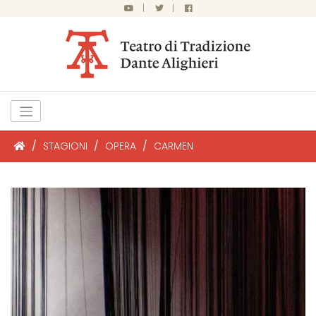
|
|
/
STAGIONI
/
OPERA
/
CARMEN