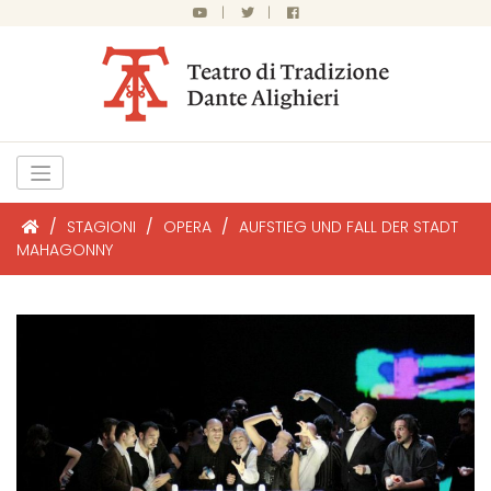
|
|
/
STAGIONI
/
OPERA
/
AUFSTIEG UND FALL DER STADT
MAHAGONNY