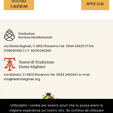
GOOGLE
APPLE ICAL
CALENDAR
via Dante Alighieri, 1 | 48121 Ravenna | tel. 0544 249211 | P.IVA
01118290392 | C.F. 92010290390
via Mariani, 2 | 48121 Ravenna | tel. 0544 249244 | e-mail:
info@teatroalighieri.org
Utilizziamo i cookie per essere sicuri che tu possa avere la
migliore esperienza sul nostro sito. Se continui ad utilizzare