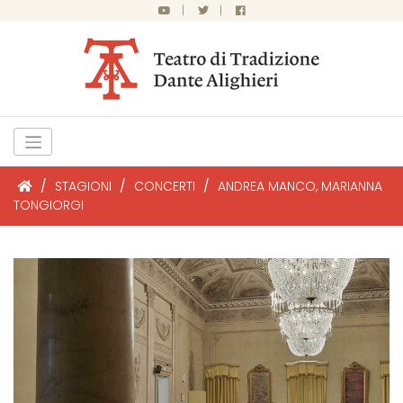
|
|
/
STAGIONI
/
CONCERTI
/
ANDREA MANCO, MARIANNA
TONGIORGI