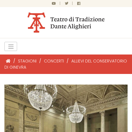
|
|
/
STAGIONI
/
CONCERTI
/
ALLIEVI DEL CONSERVATORIO
DI GINEVRA