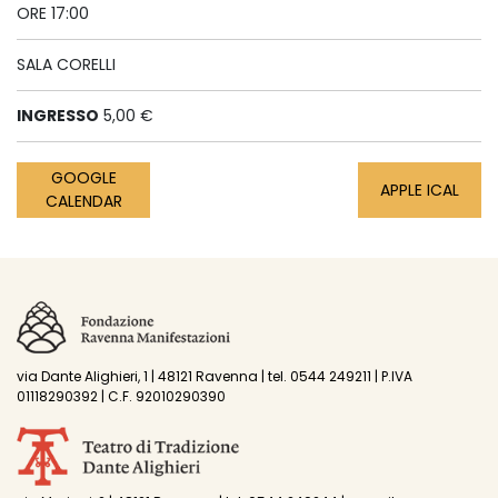
ORE 17:00
SALA CORELLI
INGRESSO
5,00 €
GOOGLE
APPLE ICAL
CALENDAR
via Dante Alighieri, 1 | 48121 Ravenna | tel. 0544 249211 | P.IVA
01118290392 | C.F. 92010290390