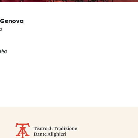
i Genova
o
llo