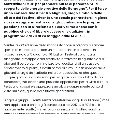
Mazzavillani Muti per prendere parte al percorso “Alla
scoperta delle energie creative della Romagna”. Per il terzo
anno consecutivo il Teatro Alighieri, luogo simbolo della
città e del Festival, diventa uno spazio per mettersi in gioco,
ricevere suggerimenti e consigli, condividere la propria
passione con la Direzione del Festival ma anche con il
pubblico che avrà libero accesso alle audizioni, in
programma dal 20 al 24 maggio dalle 14 alle 19.
Mentre la XXX edizione della manifestazione si prepara a salpare
“per l’alto mare aperto”, con un ricco calendario di eventi in
programma dal 5 giugno al 16 luglio, il Festival continua a
disegnare la mappa della creatività attraverso lo sguardo dei più
giovani. Il percorso, non finalizzato al costituirsi di un cast o al
conferimento di premi, è infatti prima di tutto un censimento delle
giovani energie del territorio, nella consapevolezza che questi
cinque giorni di incontri sono per i ragazzi una possibilità di farsi
conoscere, ma anche una preziosa opportunità per la Città e il suo
Festival di scoprire e apprezzare un altro e sorprendente punto di
vista sulle arti, quello delle nuove generazioni.
Singoli e gruppi – iscritti senza preselezione, dagli 8 ai 18 anni (limite
non applicato a chi ha già partecipato nel 2017 e/o 2018 e si è
nuovamente iscritto) – si esibiranno senza limiti alle discipline
artistiche presentate né ai contenuti. Sono armati di violino, viola,