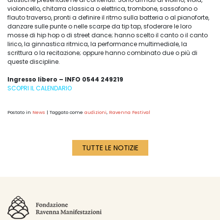
violoncello, chitarra classica o elettrica, trombone, sassofono o
flauto traverso, pronti a definire il ritmo sulla batteria o al pianoforte,
danzare sulle punte o nelle scarpe da tip tap, sfoderare le loro
mosse di hip hop o di street dance; hanno scelto il canto o il canto
lirico, la ginnastica ritmica, la performance multimediale, la
scrittura o la recitazione; oppure hanno combinato due o più di
queste discipline.
Ingresso libero – INFO 0544 249219
SCOPRI IL CALENDARIO
Postato in
News
|
Taggato come
audizioni
,
Ravenna Festival
TUTTE LE NOTIZIE