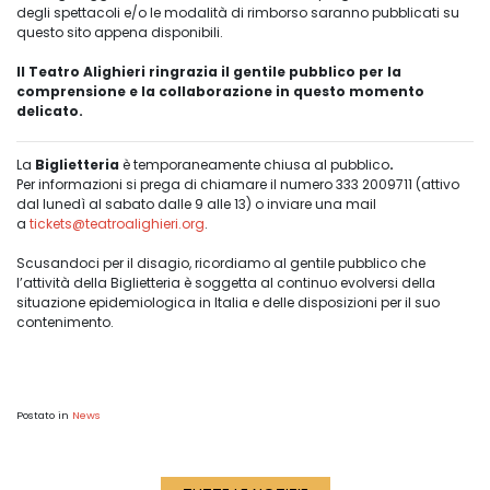
degli spettacoli e/o le modalità di rimborso saranno pubblicati su
questo sito appena disponibili.
Il Teatro Alighieri ringrazia il gentile pubblico per la
comprensione e la collaborazione in questo momento
delicato.
La
Biglietteria
è temporaneamente chiusa al pubblico
.
Per informazioni si prega di chiamare il numero 333 2009711 (attivo
dal lunedì al sabato dalle 9 alle 13) o inviare una mail
a
tickets@teatroalighieri.org
.
Scusandoci per il disagio, ricordiamo al gentile pubblico che
l’attività della Biglietteria è soggetta al continuo evolversi della
situazione epidemiologica in Italia e delle disposizioni per il suo
contenimento.
Postato in
News