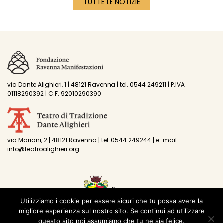
TUTTE LE NOTIZIE
via Dante Alighieri, 1 | 48121 Ravenna | tel. 0544 249211 | P.IVA
01118290392 | C.F. 92010290390
via Mariani, 2 | 48121 Ravenna | tel. 0544 249244 | e-mail:
info@teatroalighieri.org
Utilizziamo i cookie per essere sicuri che tu possa avere la
migliore esperienza sul nostro sito. Se continui ad utilizzare
questo sito noi assumiamo che tu ne sia felice.