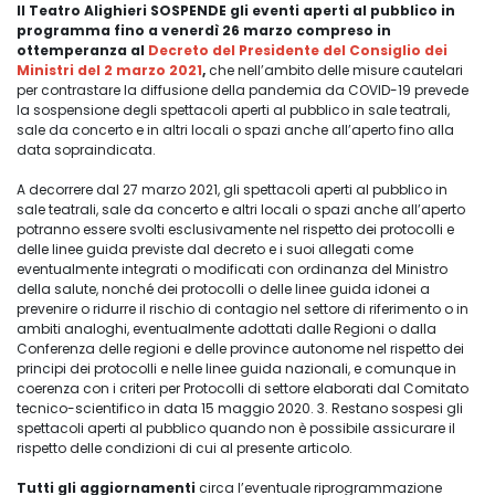
Il Teatro Alighieri SOSPENDE gli eventi aperti al pubblico in
programma fino a venerdì 26 marzo compreso in
ottemperanza al
Decreto del Presidente del Consiglio dei
Ministri del 2 marzo 2021
,
che nell’ambito delle misure cautelari
per contrastare la diffusione della pandemia da COVID-19 prevede
la sospensione degli spettacoli aperti al pubblico in sale teatrali,
sale da concerto e in altri locali o spazi anche all’aperto fino alla
data sopraindicata.
A decorrere dal 27 marzo 2021, gli spettacoli aperti al pubblico in
sale teatrali, sale da concerto e altri locali o spazi anche all’aperto
potranno essere svolti esclusivamente nel rispetto dei protocolli e
delle linee guida previste dal decreto e i suoi allegati come
eventualmente integrati o modificati con ordinanza del Ministro
della salute, nonché dei protocolli o delle linee guida idonei a
prevenire o ridurre il rischio di contagio nel settore di riferimento o in
ambiti analoghi, eventualmente adottati dalle Regioni o dalla
Conferenza delle regioni e delle province autonome nel rispetto dei
principi dei protocolli e nelle linee guida nazionali, e comunque in
coerenza con i criteri per Protocolli di settore elaborati dal Comitato
tecnico-scientifico in data 15 maggio 2020. 3. Restano sospesi gli
spettacoli aperti al pubblico quando non è possibile assicurare il
rispetto delle condizioni di cui al presente articolo.
Tutti gli aggiornamenti
circa l’eventuale riprogrammazione