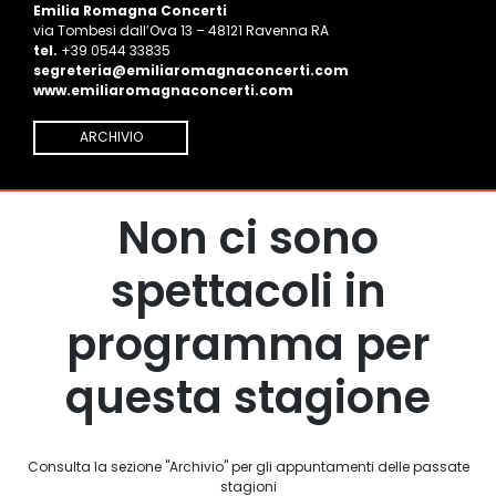
Emilia Romagna Concerti
via Tombesi dall’Ova 13 – 48121 Ravenna RA
tel.
+39 0544 33835
segreteria@emiliaromagnaconcerti.com
www.emiliaromagnaconcerti.com
ARCHIVIO
Non ci sono
spettacoli in
programma per
questa stagione
Consulta la sezione "Archivio" per gli appuntamenti delle passate
stagioni