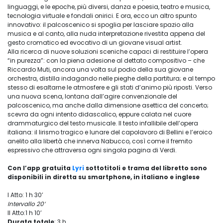
linguaggi, e le epoche, più diversi, danza e poesia, teatro e musica,
tecnologia virtuale e fondali onirici. E ora, ecco un altro spunto
innovativo: il palcoscenico si spoglia per lasciare spazio alla
musica e al canto, alla nuda interpretazione rivestita appena del
gesto cromatico ed evocativo di un giovane visual artist.
Alla ricerca di nuove soluzioni sceniche capaci di restituire l’opera
“in purezza”: con la piena adesione al dettato compositivo – che
Riccardo Muti, ancora una volta sul podio della sua giovane
orchestra, distilla indagando nelle pieghe della partitura; e al tempo
stesso di esaltarne le atmosfere e gli stati d’animo più riposti. Verso
una nuova scena, lontana dall’agire convenzionale del
palcoscenico, ma anche dalla dimensione asettica del concerto;
scevra da ogni intento didascalico, eppure calata nel cuore
drammaturgico del testo musicale. Il testo infallibile dell’opera
italiana: il lirismo tragico e lunare del capolavoro di Bellini e l’eroico
anelito alla libertà che innerva Nabucco, così come il fremito
espressivo che attraversa ogni singola pagina di Verdi.
Con l’app gratuita
Lyri
sottotitoli e trama del libretto sono
disponibili in diretta su smartphone, in italiano e inglese
I Atto: 1 h 30’
Intervallo 20’
II Atto:1 h 10’
Durata totale
: 3 h