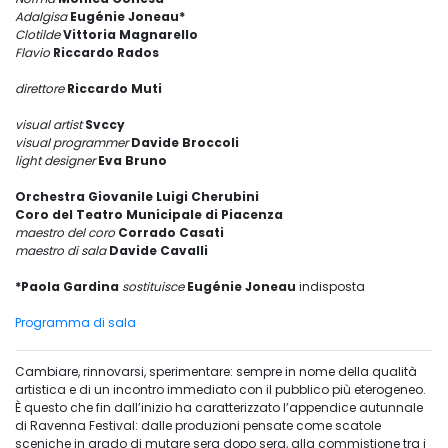
Adalgisa
Eugénie Joneau*
Clotilde
Vittoria Magnarello
Flavio
Riccardo Rados
direttore
Riccardo Muti
visual artist
Svccy
visual programmer
Davide Broccoli
light designer
Eva Bruno
Orchestra Giovanile Luigi Cherubini
Coro del Teatro Municipale di Piacenza
maestro del coro
Corrado Casati
maestro di sala
Davide Cavalli
*Paola Gardina
sostituisce
Eugénie Joneau
indisposta
Programma di sala
Cambiare, rinnovarsi, sperimentare: sempre in nome della qualità
artistica e di un incontro immediato con il pubblico più eterogeneo.
È questo che fin dall’inizio ha caratterizzato l’appendice autunnale
di Ravenna Festival: dalle produzioni pensate come scatole
sceniche in grado di mutare sera dopo sera, alla commistione tra i