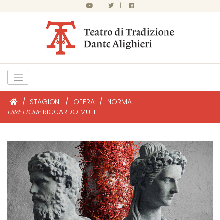
|
|
/
STAGIONI
/
OPERA
/
NORMA
DIRETTORE
RICCARDO MUTI