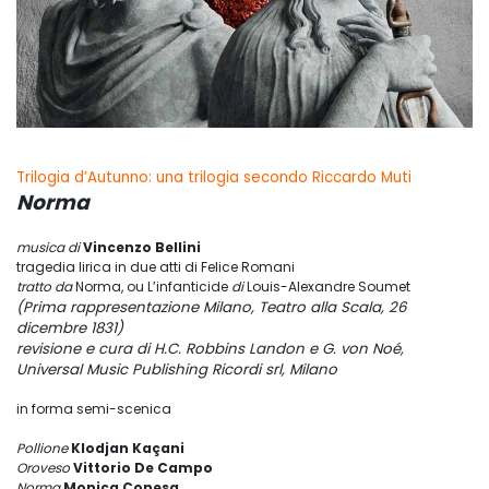
Trilogia d’Autunno: una trilogia secondo Riccardo Muti
Norma
musica di
Vincenzo Bellini
tragedia lirica in due atti di Felice Romani
tratto da
Norma, ou L’infanticide
di
Louis-Alexandre Soumet
(Prima rappresentazione Milano, Teatro alla Scala, 26
dicembre 1831)
revisione e cura di H.C. Robbins Landon e G. von Noé,
Universal Music Publishing Ricordi srl, Milano
in forma semi-scenica
Pollione
Klodjan Kaçani
Oroveso
Vittorio De Campo
Norma
Monica Conesa