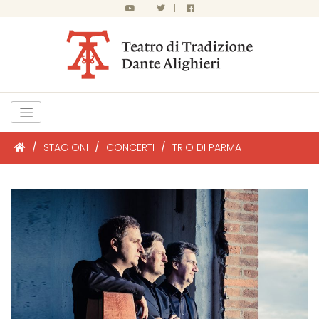
|
|
/
STAGIONI
/
CONCERTI
/
TRIO DI PARMA