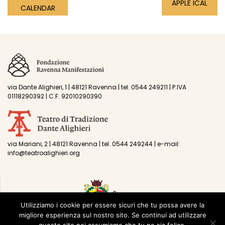
APPLE ICAL
CALENDAR
via Dante Alighieri, 1 | 48121 Ravenna | tel. 0544 249211 | P.IVA
01118290392 | C.F. 92010290390
via Mariani, 2 | 48121 Ravenna | tel. 0544 249244 | e-mail:
info@teatroalighieri.org
Utilizziamo i cookie per essere sicuri che tu possa avere la
migliore esperienza sul nostro sito. Se continui ad utilizzare