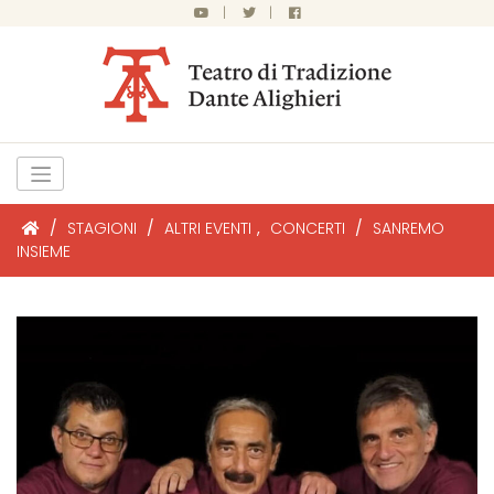
|
|
/
STAGIONI
/
ALTRI EVENTI
,
CONCERTI
/
SANREMO
INSIEME