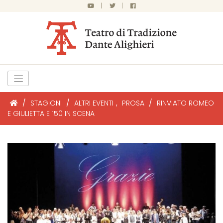
|
|
/
STAGIONI
/
ALTRI EVENTI
,
PROSA
/
RINVIATO ROMEO
E GIULIETTA E 150 IN SCENA