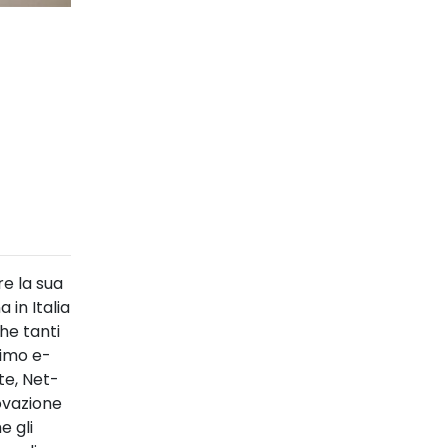
re la sua
 in Italia
he tanti
rimo e-
te, Net-
novazione
e gli