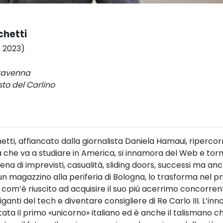
chetti
, 2023)
Ravenna
sto del Carlino
etti, affiancato dalla giornalista Daniela Hamaui, ripercor
a che va a studiare in America, si innamora del Web e torna
ena di imprevisti, casualità, sliding doors, successi ma anc
 un magazzino alla periferia di Bologna, lo trasforma nel p
m’è riuscito ad acquisire il suo più acerrimo concorren
iganti del tech e diventare consigliere di Re Carlo III. L’in
ata il primo «unicorno» italiano ed è anche il talismano ch