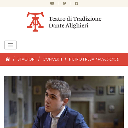
|
|
/
STAGIONI
/
CONCERTI
/
PIETRO FRESA
PIANOFORTE