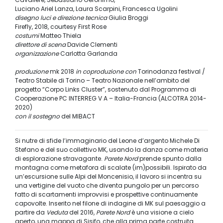
Luciano Ariel Lanza, Laura Scarpini, Francesca Ugolini
disegno luci e direzione tecnica
Giulia Broggi
Firefly, 2018, courtesy First Rose
costumi
Matteo Thiela
direttore di scena
Davide Clementi
organizzazione
Carlotta Garlanda
produzione
mk 2018
in coproduzione con
Torinodanza festival /
Teatro Stabile di Torino – Teatro Nazionale nell’ambito del
progetto “Corpo Links Cluster”, sostenuto dal Programma di
Cooperazione PC INTERREG V A – Italia-Francia (ALCOTRA 2014-
2020)
con il sostegno
del MIBACT
Si nutre di sfide l’immaginario del Leone d’argento Michele Di
Stefano e del suo collettivo MK, usando la danza come materia
di esplorazione stravagante.
Parete Nord
prende spunto dalla
montagna come metafora di scalate (im)possibili. Ispirato da
un’escursione sulle Alpi del Moncenisio, il lavoro si incentra su
una vertigine del vuoto che diventa pungolo per un percorso
fatto di scartamenti improvvisi e prospettive continuamente
capovolte. Inserito nel filone di indagine di MK sul paesaggio a
partire da
Veduta
del 2016,
Parete Nord
è una visione a cielo
aperto, una mappa di Sisifo, che alla prima parte costruita