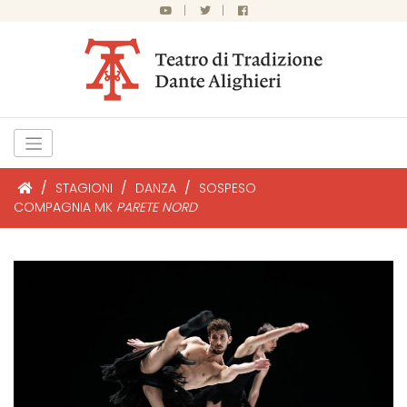
|
|
/
STAGIONI
/
DANZA
/
SOSPESO
COMPAGNIA MK
PARETE NORD