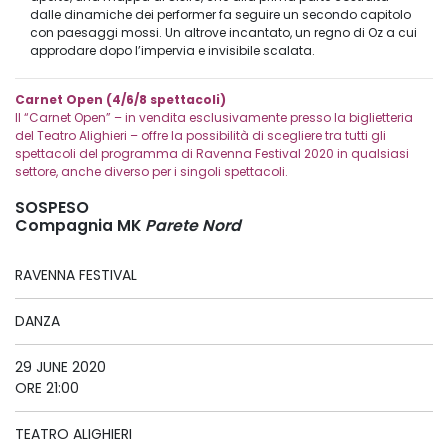
dalle dinamiche dei performer fa seguire un secondo capitolo
con paesaggi mossi. Un altrove incantato, un regno di Oz a cui
approdare dopo l’impervia e invisibile scalata.
Carnet Open (4/6/8 spettacoli)
Il “Carnet Open” – in vendita esclusivamente presso la biglietteria
del Teatro Alighieri – offre la possibilità di scegliere tra tutti gli
spettacoli del programma di Ravenna Festival 2020 in qualsiasi
settore, anche diverso per i singoli spettacoli.
SOSPESO
Compagnia MK
Parete Nord
RAVENNA FESTIVAL
DANZA
29 JUNE 2020
ORE 21:00
TEATRO ALIGHIERI