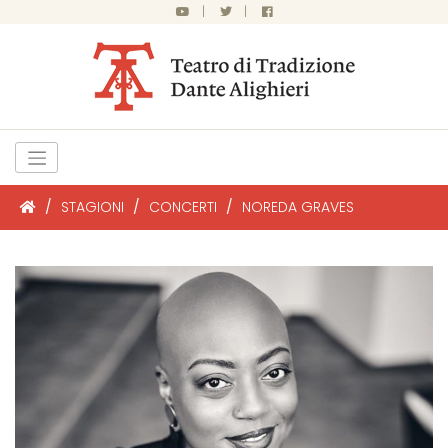
|
|
/
STAGIONI
/
CONCERTI
/
NOREDA GRAVES