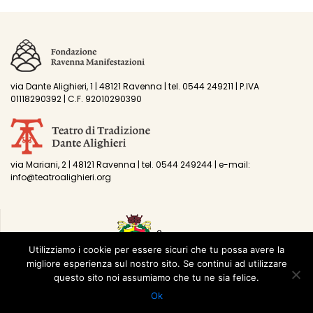
via Dante Alighieri, 1 | 48121 Ravenna | tel. 0544 249211 | P.IVA
01118290392 | C.F. 92010290390
via Mariani, 2 | 48121 Ravenna | tel. 0544 249244 | e-mail:
info@teatroalighieri.org
Utilizziamo i cookie per essere sicuri che tu possa avere la
migliore esperienza sul nostro sito. Se continui ad utilizzare
questo sito noi assumiamo che tu ne sia felice.
Ok