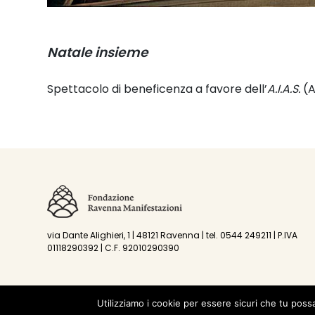
Natale insieme
Spettacolo di beneficenza a favore dell’
A.I.A.S.
(A
via Dante Alighieri, 1 | 48121 Ravenna | tel. 0544 249211 | P.IVA
01118290392 | C.F. 92010290390
Utilizziamo i cookie per essere sicuri che tu poss