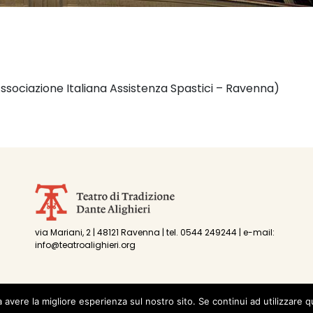
ssociazione Italiana Assistenza Spastici – Ravenna)
via Mariani, 2 | 48121 Ravenna | tel. 0544 249244 | e-mail:
info@teatroalighieri.org
a avere la migliore esperienza sul nostro sito. Se continui ad utilizzare 