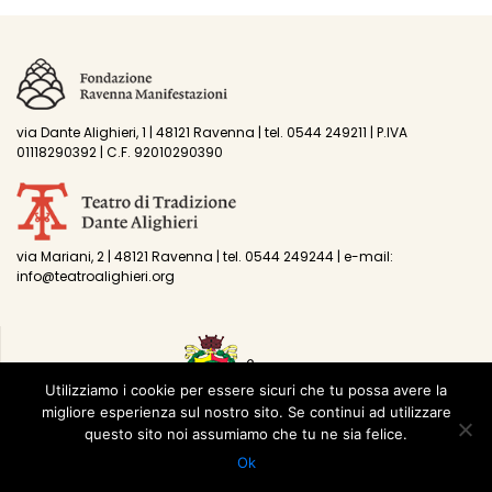
via Dante Alighieri, 1 | 48121 Ravenna | tel. 0544 249211 | P.IVA
01118290392 | C.F. 92010290390
via Mariani, 2 | 48121 Ravenna | tel. 0544 249244 | e-mail:
info@teatroalighieri.org
Utilizziamo i cookie per essere sicuri che tu possa avere la
migliore esperienza sul nostro sito. Se continui ad utilizzare
questo sito noi assumiamo che tu ne sia felice.
Ok