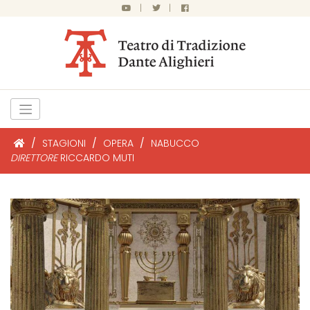
|
|
/
STAGIONI
/
OPERA
/
NABUCCO
DIRETTORE
RICCARDO MUTI