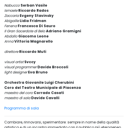
Nabucco
Serban Vasile
Ismaele
Riccardo Rados
Zaccaria
Evgeny Stavinsky
Abigaille
Lidia Fridman
Fenena
Francesca Di Sauro
Il Gran Sacerdote di Belo
Adriano Gramigni
Abdallo
Giacomo Leone
Anna
Vittoria Magnarello
direttore
Riccardo Muti
visual artist
Svccy
visual programmer
Davide Broccoli
light designer
Eva Bruno
Orchestra Giovanile Luigi Cherubini
Coro del Teatro Municipale di Piacenza
maestro del coro
Corrado Casati
maestro di sala
Davide Cavalli
Programma di sala
Cambiare, rinnovarsi, sperimentare: sempre in nome della qualità
artistica e di un incontro immediato con il pubblico più eterogeneo.