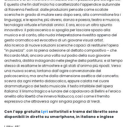
È questo che fin dall’inizio ha caratterizzato l’appendice autunnale
di Ravenna Festival: dalle produzioni pensate come scatole
sceniche in grado di mutare sera dopo sera, alla commistione tra i
linguaggi, e le epoche, più diversi, danza e poesia, teatro e musica,
tecnologia virtuale e fondali onirici. E ora, ecco un altro spunto
innovativo: il palcoscenico si spoglia per lasciare spazio alla
musica e al canto, alla nuda interpretazione rivestita appena del
gesto cromatico ed evocativo di un giovane visual artist.
Alla ricerca di nuove soluzioni sceniche capaci di restituire l’opera
“in purezza”: con la piena adesione al dettato compositivo – che
Riccardo Muti, ancora una volta sul podio della sua giovane
orchestra, distilla indagando nelle pieghe della partitura; e al tempo
stesso di esaltarne le atmosfere e gli stati d’animo più riposti. Verso
una nuova scena, lontana dall’agire convenzionale del
palcoscenico, ma anche dalla dimensione asettica del concerto;
scevra da ogni intento didascalico, eppure calata nel cuore
drammaturgico del testo musicale. Il testo infallibile dell’opera
italiana: il lirismo tragico e lunare del capolavoro di Bellini e l’eroico
anelito alla libertà che innerva Nabucco, così come il fremito
espressivo che attraversa ogni singola pagina di Verdi.
Con l’app gratuita
Lyri
sottotitoli e trama del libretto sono
disponibili in diretta su smartphone, in italiano e inglese
I Atto: 45’