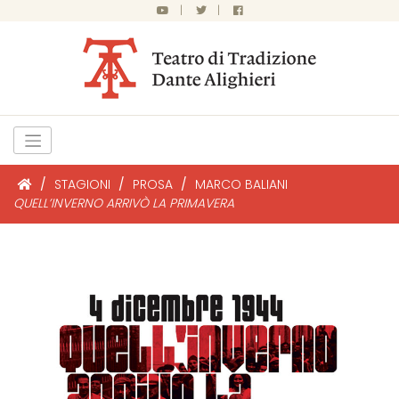
|
|
/
STAGIONI
/
PROSA
/
MARCO BALIANI
QUELL’INVERNO ARRIVÒ LA PRIMAVERA