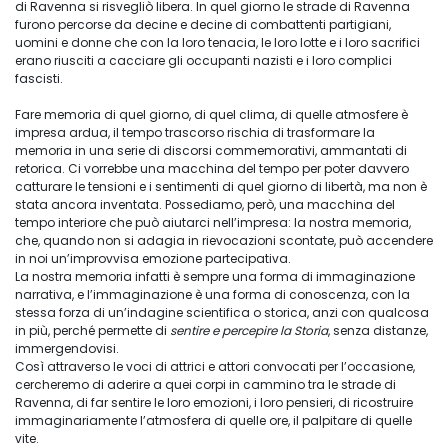
di Ravenna si risvegliò libera. In quel giorno le strade di Ravenna
furono percorse da decine e decine di combattenti partigiani,
uomini e donne che con la loro tenacia, le loro lotte e i loro sacrifici
erano riusciti a cacciare gli occupanti nazisti e i loro complici
fascisti.
Fare memoria di quel giorno, di quel clima, di quelle atmosfere è
impresa ardua, il tempo trascorso rischia di trasformare la
memoria in una serie di discorsi commemorativi, ammantati di
retorica. Ci vorrebbe una macchina del tempo per poter davvero
catturare le tensioni e i sentimenti di quel giorno di libertà, ma non è
stata ancora inventata. Possediamo, però, una macchina del
tempo interiore che può aiutarci nell’impresa: la nostra memoria,
che, quando non si adagia in rievocazioni scontate, può accendere
in noi un’improvvisa emozione partecipativa.
La nostra memoria infatti è sempre una forma di immaginazione
narrativa, e l’immaginazione è una forma di conoscenza, con la
stessa forza di un’indagine scientifica o storica, anzi con qualcosa
in più, perché permette di
sentire e percepire la Storia
, senza distanze,
immergendovisi.
Così attraverso le voci di attrici e attori convocati per l’occasione,
cercheremo di aderire a quei corpi in cammino tra le strade di
Ravenna, di far sentire le loro emozioni, i loro pensieri, di ricostruire
immaginariamente l’atmosfera di quelle ore, il palpitare di quelle
vite.