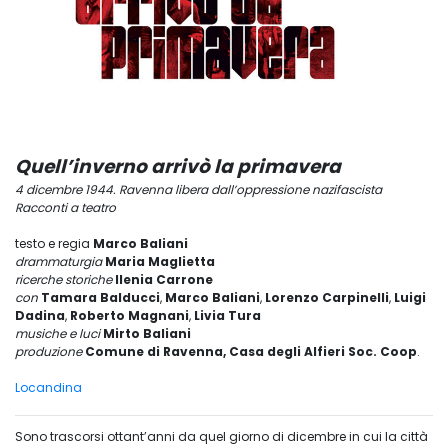
Quell’inverno arrivò la primavera
4 dicembre 1944. Ravenna libera dall’oppressione nazifascista
Racconti a teatro
testo e regia
Marco Baliani
drammaturgia
Maria Maglietta
ricerche storiche
Ilenia Carrone
con
Tamara Balducci
,
Marco Baliani
,
Lorenzo Carpinelli
,
Luigi
Dadina
,
Roberto Magnani
,
Livia Tura
musiche e luci
Mirto Baliani
produzione
Comune di Ravenna, Casa degli Alfieri Soc. Coop
.
Locandina
Sono trascorsi ottant’anni da quel giorno di dicembre in cui la città