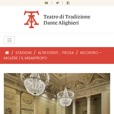
|
|
/
STAGIONI
/
ALTRI EVENTI
,
PROSA
/
INCONTRO –
MOLIÈRE / IL MISANTROPO