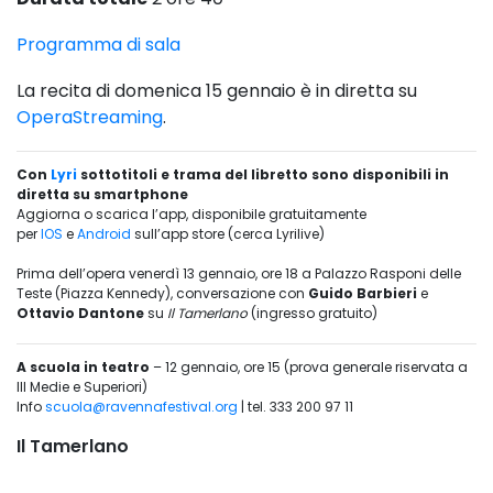
Programma di sala
La recita di domenica 15 gennaio è in diretta su
OperaStreaming
.
Con
Lyri
sottotitoli e trama del libretto sono disponibili in
diretta su smartphone
Aggiorna o scarica l’app, disponibile gratuitamente
per
IOS
e
Android
sull’app store (cerca Lyrilive)
Prima dell’opera venerdì 13 gennaio, ore 18 a Palazzo Rasponi delle
Teste (Piazza Kennedy), conversazione con
Guido Barbieri
e
Ottavio Dantone
su
Il Tamerlano
(ingresso gratuito)
A scuola in teatro
– 12 gennaio, ore 15 (prova generale riservata a
III Medie e Superiori)
Info
scuola@ravennafestival.org
| tel. 333 200 97 11
Il Tamerlano