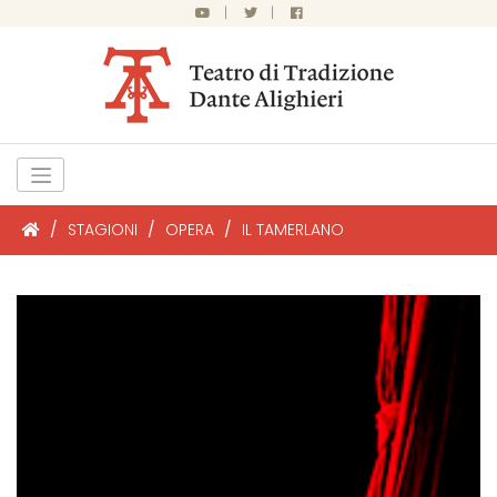
|
|
/
STAGIONI
/
OPERA
/
IL TAMERLANO