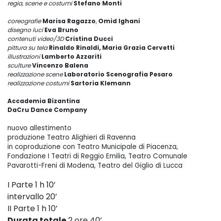
regia, scene e costumi
Stefano Monti
coreografie
Marisa Ragazzo
,
Omid Ighani
disegno luci
Eva Bruno
contenuti video/3D
Cristina Ducci
pittura su tela
Rinaldo Rinaldi, Maria Grazia Cervetti
illustrazioni
Lamberto Azzariti
sculture
Vincenzo Balena
realizzazione scene
Laboratorio Scenografia Pesaro
realizzazione costumi
Sartoria Klemann
Accademia Bizantina
DaCru Dance Company
nuovo allestimento
produzione Teatro Alighieri di Ravenna
in coproduzione con Teatro Municipale di Piacenza,
Fondazione I Teatri di Reggio Emilia, Teatro Comunale
Pavarotti-Freni di Modena, Teatro del Giglio di Lucca
I Parte 1 h 10’
intervallo 20’
II Parte 1 h 10’
Durata totale
2 ore 40’