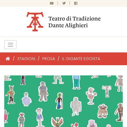
|
|
/
STAGIONI
/
PROSA
/
IL GIGANTE EGOISTA