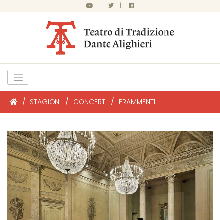
|
|
/
STAGIONI
/
CONCERTI
/
FRAMMENTI