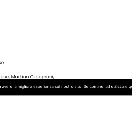
so
rtese, Martina Cicognani,
cesco Errico, Veronica Franzosi, Matteo Ippolito, Franco 
a avere la migliore esperienza sul nostro sito. Se continui ad utilizzare 
saro, Luca Massaroli, Ivan Merlo, Jacopo Monaldi Pagliari,
amosto, Lorenzo Tassiello,
ron