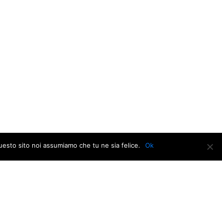
Magnone,
questo sito noi assumiamo che tu ne sia felice.
Ok