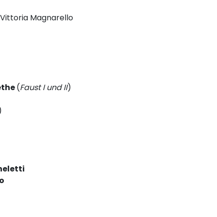
 Vittoria Magnarello
ethe
(
Faust I und II
)
)
eletti
o