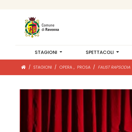
STAGIONI
SPETTACOLI
/
STAGIONI
/
OPERA
,
PROSA
/
FAUST RAPSODIA