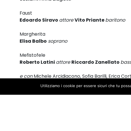
Faust
Edoardo Siravo
attore
Vito Priante
baritono
Margherita
Elisa Balbo
soprano
Mefistofele
Roberto Latini
attore
Riccardo Zanellato
bas
e con
Michele Arcidiacono, Sofia Barilli, Erica Co
Francesca De Lorenzi, Mariapaola Di Carlo, Fran
Utilizziamo i cookie per essere sicuri che tu poss
Ciro Masella, Valentina Mandruzzato, Giorgia Mas
Giuseppe Palasciano, Danilo Rubertà, Angelo Sug
Yulia Tkachenko, Andrea Triaca, Maria Luisa Zalt
Orchestra Giovanile Luigi Cherubini
Coro Luigi Cherubini