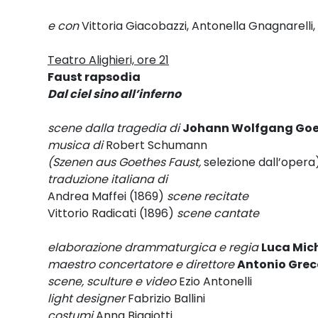
e con
Vittoria Giacobazzi, Antonella Gnagnarelli,
Teatro Alighieri, ore 21
Faust rapsodia
Dal ciel sino all’inferno
scene dalla tragedia di
Johann Wolfgang Go
musica di
Robert Schumann
(Szenen aus Goethes Faust,
selezione dall’opera
traduzione italiana di
Andrea Maffei (1869)
scene recitate
Vittorio Radicati (1896)
scene cantate
elaborazione drammaturgica e regia
Luca Mich
maestro concertatore e direttore
Antonio Grec
scene, sculture e video
Ezio Antonelli
light designer
Fabrizio Ballini
costumi
Anna Biagiotti