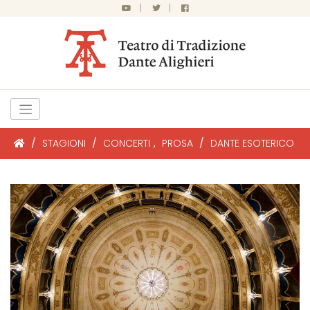
|
|
/
STAGIONI
/
CONCERTI
,
PROSA
/
DANTE ESOTERICO