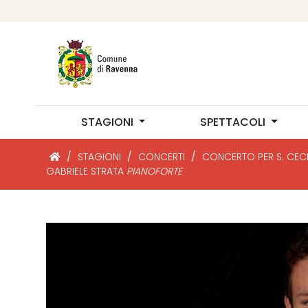
STAGIONI
SPETTACOLI
/
STAGIONI
/
CONCERTI
/
CONCERTO PER S. CECI
GABRIELE STRATA
PIANOFORTE