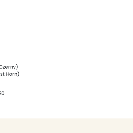
l Czerny)
ust Horn)
 20