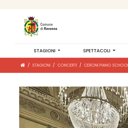
STAGIONI
SPETTACOLI
/
STAGIONI
/
CONCERTI
/
CERONI PIANO SCHOO