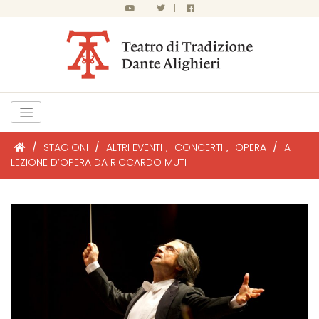
|
|
/
STAGIONI
/
ALTRI EVENTI
,
CONCERTI
,
OPERA
/
A
LEZIONE D’OPERA DA RICCARDO MUTI