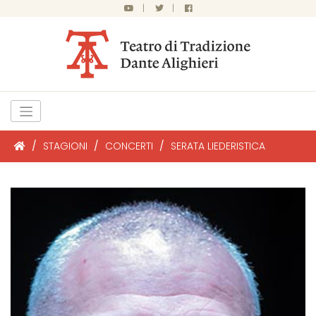
|
|
/
STAGIONI
/
CONCERTI
/
SERATA LIEDERISTICA