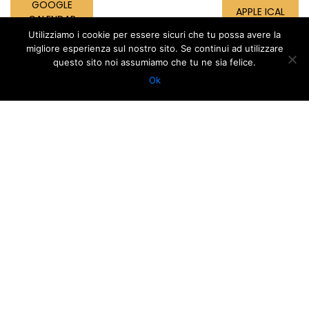
GOOGLE
APPLE ICAL
CALENDAR
Utilizziamo i cookie per essere sicuri che tu possa avere la
migliore esperienza sul nostro sito. Se continui ad utilizzare
questo sito noi assumiamo che tu ne sia felice.
Ok
via Dante Alighieri, 1 | 48121 Ravenna | tel. 0544 249211 | P.IVA
01118290392 | C.F. 92010290390
via Mariani, 2 | 48121 Ravenna | tel. 0544 249244 | e-mail:
info@teatroalighieri.org